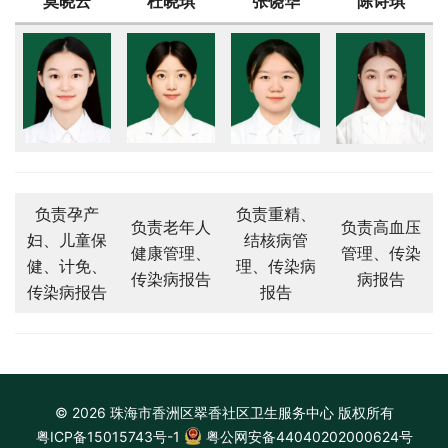
莫晓云
杜晓琪
张饶华
陈诗琪
负责孕产
负责重精、
负责老年人
负责高血压
妇、儿童保
结核病管
健康管理、
管理、传染
健、计免、
理、传染病
传染病报告
病报告
传染病报告
报告
© 2026 珠海市香洲区翠香社区卫生服务中心 版权所有
粤ICP备15015743号-1
粤公网安备44040202000624号