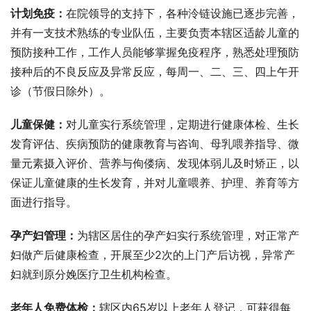
计划免疫：
在院领导的支持下，各种泠链设施已逐步完善，
并有一支技术熟练的专业队伍，主要负责本辖区适龄儿童的
预防接种工作，工作人员能够掌握免疫程序，熟悉处理预防
接种后的不良反应及异常反应，每周一、二、三、四上午开
诊（节假日除外）。
儿童保健：
对儿童实行系统管理，定期进行健康体检、生长
发育评估、疾病预防的健康教育与咨询、母乳喂养指导、微
量元素摄入评价、营养与佝偻病、发现体弱儿及时矫正，以
保证儿童健康的生长发育，并对儿童喂养、护理、养育等方
面进行指导。
孕产妇管理：
为辖区居住的孕产妇实行系统管理，对正常产
妇做产后健康检查，开展至少2次的上门产后访视，异常产
妇就到原分娩医疗卫生机构检查。
老年人免费体检：
辖区内65岁以上老年人登记，可获得每