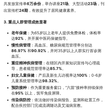
共发放宣传单
6万余份
，举办讲座
21场
、大型活动
23场
，刊
出宣传栏
24期
，有效提升了居民健康素养。
3. 重点人群管理成效显著
老年保健
：为65岁以上老年人提供免费体检，体检率
达
92%
，并开展中医药保健指导。
慢性病管理
：高血压、糖尿病规范管理率分别达
86.97%
​ 和
90.92%
，并对35岁以上人群实行首诊测
血压。
重症精神疾病管理
：在辖区内开展知识宣传与心理疏
导，患者规范管理率达
85.7%
。
妇女儿童保健
：产后及新生儿访视率达
100%
；0-6岁
儿童系统管理率达
98.32%
。
预防接种
：作为重要服务窗口，“六苗”接种率持续保持
在
95%
​ 以上，筑牢免疫屏障。
传染病防控
：依法做好传染病报告、监测和处置工作，
配合疾控部门完成流调随访及艾滋病宣教。