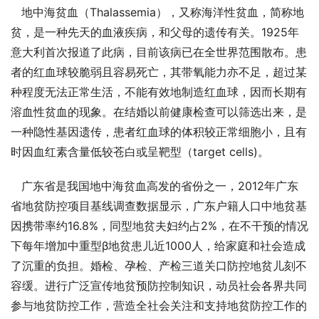
   地中海贫血（Thalassemia），又称海洋性贫血，简称地
贫，是一种先天的血液疾病，和父母的遗传有关。1925年
意大利首次报道了此病，目前该病已在全世界范围散布。患
者的红血球较脆弱且容易死亡，其带氧能力亦不足，超过某
种程度无法正常生活，不能有效地制造红血球，因而长期有
溶血性贫血的现象。在结婚以前健康检查可以筛选出来，是
一种隐性基因遗传，患者红血球的体积较正常细胞小，且有
时因血红素含量低较苍白或呈靶型（target cells)。
   广东省是我国地中海贫血高发的省份之一，2012年广东
省地贫防控项目基线调查数据显示，广东户籍人口中地贫基
因携带率约16.8%，同型地贫夫妇约占2%，在不干预的情况
下每年增加中重型β地贫患儿近1000人，给家庭和社会造成
了沉重的负担。婚检、孕检、产检三道关口防控地贫儿刻不
容缓。进行广泛宣传地贫预防控制知识，动员社会各界共同
参与地贫防控工作，营造全社会关注和支持地贫防控工作的