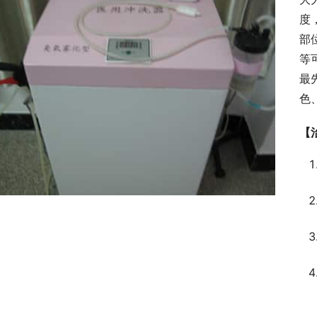
度
部
等
最
色
【