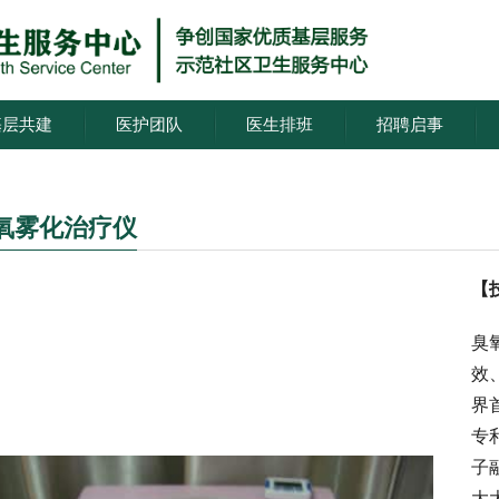
基层共建
医护团队
医生排班
招聘启事
氧雾化治疗仪
【
臭
效
界
专
子
大