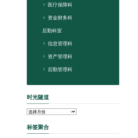
医疗保障科
资金财务科
后勤科室
信息管理科
资产管理科
后勤管理科
时光隧道
时
光
隧
标签聚合
道