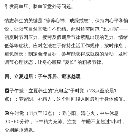
引发高血压、脑血管意外等问题。
情志养生的关键是 “静养心神、戒躁戒怒”，保持内心平和愉
悦，让阳气自然宣散而不郁结。此时还需防范 “五月病”—— 
初夏时节因压力、疲劳及假期后节律紊乱出现的乏力、情绪
低落等症状。应对之法在于保持生活工作规律，按时作息，
避免熬夜；制定合理目标，参与能获得成就感的活动，及时
调节心理状态，让身心顺应 “夏长” 的积极节律。
四、立夏起居：子午养居、避凉趋暖
子午觉：立夏养生的”充电宝”子时觉（23点至凌晨1
点）：养肾阴、补精力，这个时间段入睡最利于身体修复。
午时觉（11点至13点）：养心阳、清心火，中午休息
30~60分钟，下午精力充沛。注意：午睡不宜超过1小时，
否则越睡越累。