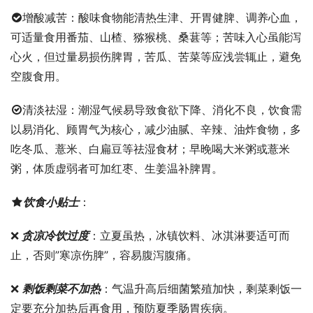
增酸减苦：酸味食物能清热生津、开胃健脾、调养心血，
可适量食用番茄、山楂、猕猴桃、桑葚等；苦味入心虽能泻
心火，但过量易损伤脾胃，苦瓜、苦菜等应浅尝辄止，避免
空腹食用。
清淡祛湿：潮湿气候易导致食欲下降、消化不良，饮食需
以易消化、顾胃气为核心，减少油腻、辛辣、油炸食物，多
吃冬瓜、薏米、白扁豆等祛湿食材；早晚喝大米粥或薏米
粥，体质虚弱者可加红枣、生姜温补脾胃。
饮食小贴士
：
❌
 贪凉冷饮过度
：立夏虽热，冰镇饮料、冰淇淋要适可而
止，否则”寒凉伤脾”，容易腹泻腹痛。
❌ 
剩饭剩菜不加热
：气温升高后细菌繁殖加快，剩菜剩饭一
定要充分加热后再食用，预防夏季肠胃疾病。