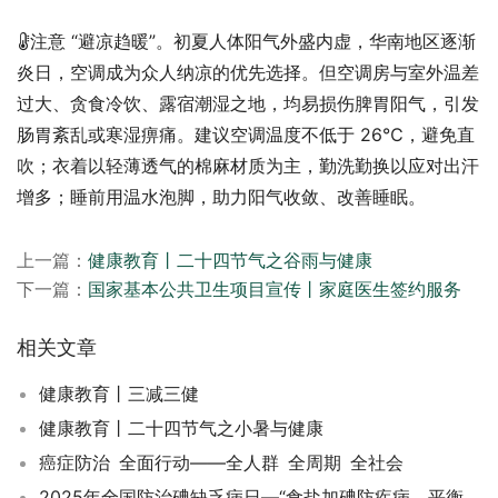
注意 “避凉趋暖”。初夏人体阳气外盛内虚，华南地区逐渐
炎日，空调成为众人纳凉的优先选择。但空调房与室外温差
过大、贪食冷饮、露宿潮湿之地，均易损伤脾胃阳气，引发
肠胃紊乱或寒湿痹痛。建议空调温度不低于 26℃，避免直
吹；衣着以轻薄透气的棉麻材质为主，勤洗勤换以应对出汗
增多；睡前用温水泡脚，助力阳气收敛、改善睡眠。
上一篇：
健康教育丨二十四节气之谷雨与健康
下一篇：
国家基本公共卫生项目宣传丨家庭医生签约服务
相关文章
健康教育丨三减三健
健康教育丨二十四节气之小暑与健康
癌症防治 全面行动——全人群 全周期 全社会
2025年全国防治碘缺乏病日—“食盐加碘防疾病、平衡营养健康行”