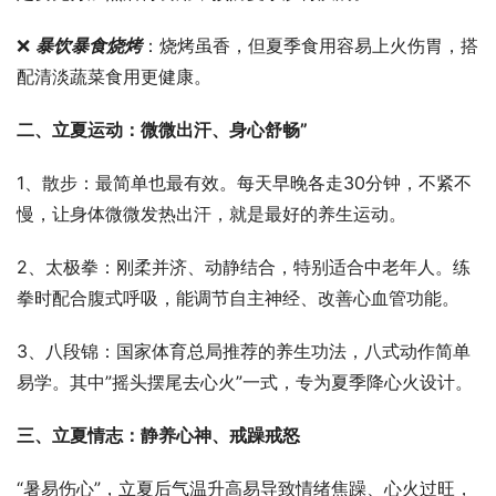
❌ 
暴饮暴食烧烤
：烧烤虽香，但夏季食用容易上火伤胃，搭
配清淡蔬菜食用更健康。
二、立夏运动：微微出汗、身心舒畅”
1、散步：最简单也最有效。每天早晚各走30分钟，不紧不
慢，让身体微微发热出汗，就是最好的养生运动。
2、太极拳：刚柔并济、动静结合，特别适合中老年人。练
拳时配合腹式呼吸，能调节自主神经、改善心血管功能。
3、八段锦：国家体育总局推荐的养生功法，八式动作简单
易学。其中”摇头摆尾去心火”一式，专为夏季降心火设计。
三、立夏情志：静养心神、戒躁戒怒
“暑易伤心”，立夏后气温升高易导致情绪焦躁、心火过旺，